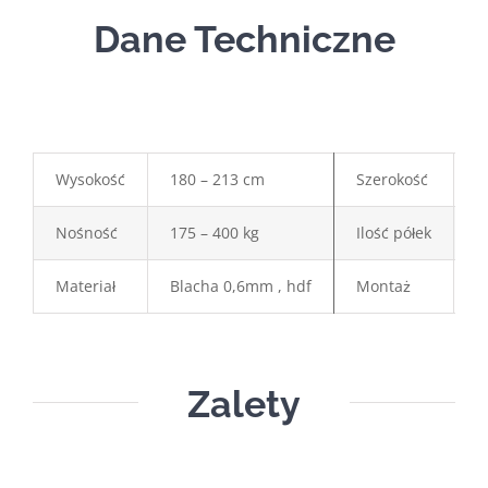
Dane Techniczne
Wysokość
180 – 213 cm
Szerokość
3
Nośność
175 – 400 kg
Ilość półek
4
Materiał
Blacha 0,6mm , hdf
Montaż
W
Zalety