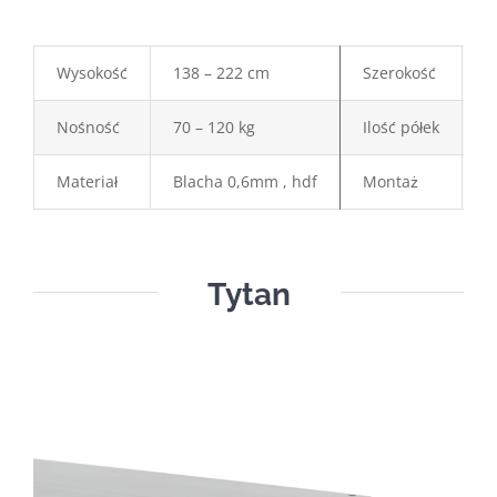
Wysokość
138 – 222 cm
Szerokość
6
Nośność
70 – 120 kg
Ilość półek
4
Materiał
Blacha 0,6mm , hdf
Montaż
W
Tytan